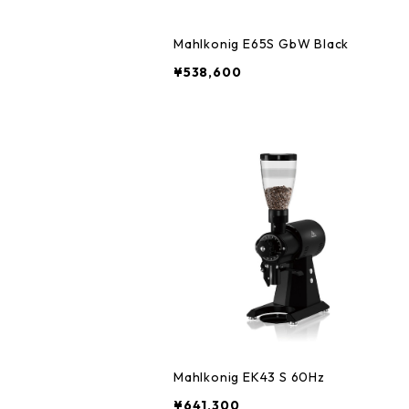
Mahlkonig E65S GbW Black
¥538,600
Mahlkonig EK43 S 60Hz
¥641,300