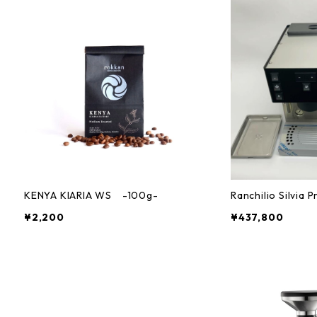
KENYA KIARIA WS -100g-
Ranchilio Silvia P
¥2,200
¥437,800