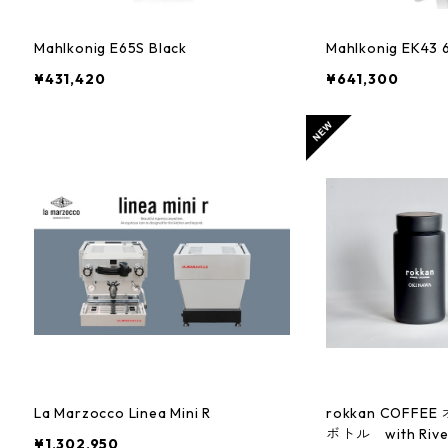
Mahlkonig E65S Black
Mah
¥431,420
¥641,300
La Marzocco Linea Mini R
rokkan COFF
ボトル with Rive
¥1,302,950