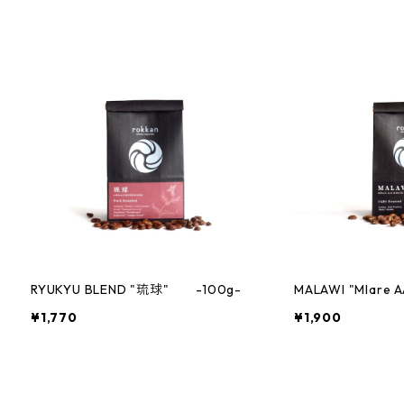
RYUKYU BLEND "琉球" -100g-
MALAWI "Mlare 
¥1,770
¥1,900