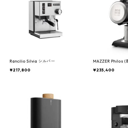
Rancilio Silvia シルバー
MAZZER Philo
¥217,800
¥235,400