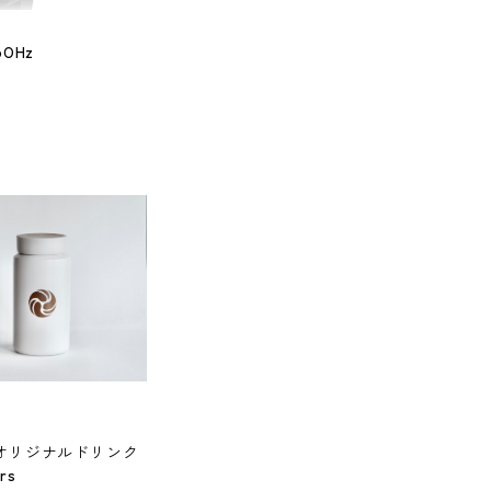
lkonig EK43 60Hz
EE オリジナルドリンク
rs