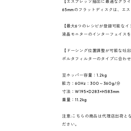
【エスプレッソ抽出に最適なグラ
65mmのフラットディスクは、エ
【最大6つのレシピが登録可能なイ
液晶モニターのインターフェイスを
【ドーシング位置調整が可能な吐
ポルタフィルターのタイプに合わ
豆ホッパー容量：1.2kg
能力：60Hz：300～360g/分
寸法：W195×D283×H583mm
重量：11.2kg
注意:こちらの商品は代理店出荷と
ださい。