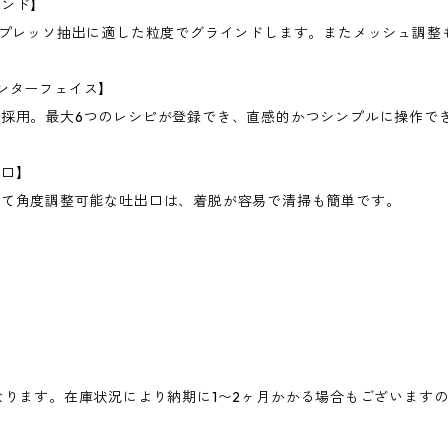
インド】
スプレッソ抽出に適した粒度でグラインドします。またメッシュ調整
ンターフェイス】
採用。最大6つのレシピが登録でき、直感的かつシンプルに操作で
出口】
せて角度調整可能な吐出口は、着脱が容易で清掃も簡単です。
なります。在庫状況により納期に1〜2ヶ月かかる場合もございます