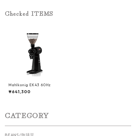
Checked ITEMS
Mahlkonig EK43 60Hz
¥641,300
CATEGORY
BEANS/珈琲豆