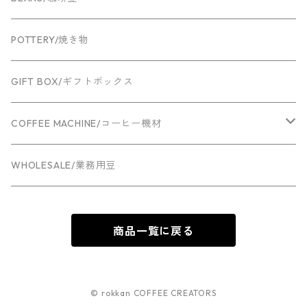
POTTERY/焼き物
GIFT BOX/ギフトボックス
COFFEE MACHINE/コーヒー機材
Espresso machine
WHOLESALE/業務用豆
Grinder
商品一覧に戻る
© rokkan COFFEE CREATORS