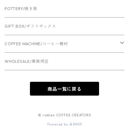
POTTERY/焼き物
GIFT BOX/ギフトボックス
COFFEE MACHINE/コーヒー機材
Espresso machine
WHOLESALE/業務用豆
Grinder
商品一覧に戻る
© rokkan COFFEE CREATORS
Powered by