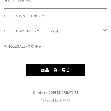
POTTERY/焼き物
GIFT BOX/ギフトボックス
COFFEE MACHINE/コーヒー機材
Espresso machine
WHOLESALE/業務用豆
Grinder
商品一覧に戻る
© rokkan COFFEE CREATORS
Powered by