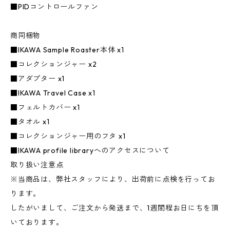
■PIDコントロールファン
商同梱物
■IKAWA Sample Roaster本体 x1
■コレクションジャー x2
■アダプター x1
■IKAWA Travel Case x1
■フェルトカバー x1
■タオル x1
​■コレクションジャー用のフタ x1
■IKAWA profile libraryへのアクセスについて
取り扱い注意点
※当商品は、弊社スタッフにより、出荷前に点検を行ってお
ります。
したがいまして、ご注文から発送まで、1週間程お日にちを頂
いております。