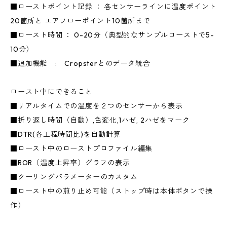
■ローストポイント記録 ： 各センサーラインに温度ポイント
20箇所と エアフローポイント10箇所まで
■ロースト時間 ： 0-20分（典型的なサンプルローストで5-
10分）
■追加機能 : Cropsterとのデータ統合
ロースト中にできること
■リアルタイムでの温度を２つのセンサーから表示
■折り返し時間（自動）,色変化,1ハゼ, 2ハゼをマーク
■DTR(各工程時間比)を自動計算
■ロースト中のローストプロファイル編集
■ROR（温度上昇率）グラフの表示
■クーリングパラメーターのカスタム
■ロースト中の煎り止め可能（ストップ時は本体ボタンで操
作）