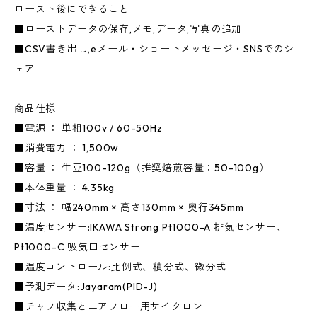
ロースト後にできること
■ローストデータの保存,メモ,データ,写真の追加
■CSV書き出し,eメール・ショートメッセージ・SNSでのシ
ェア
商品仕様
■電源 ： 単相100v / 60-50Hz
■消費電力 ： 1,500w
■容量 ： 生豆100-120g（推奨焙煎容量：50-100g）
■本体重量 ： 4.35kg
■寸法 ： 幅240mm × 高さ130mm × 奥行345mm
■温度センサー:IKAWA Strong Pt1000-A 排気センサー、
Pt1000-C 吸気口センサー
■温度コントロール:比例式、積分式、微分式
■予測データ:Jayaram(PID-J)
■チャフ収集とエアフロー用サイクロン