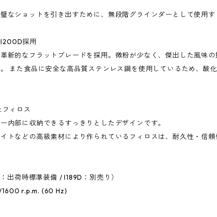
】
完璧なショットを引き出すために、無段階グラインダーとして使用す
I200D採用
る革新的なフラットブレードを採用。微粉が少なく、傑出した風味の
。 また食品に安全な高品質ステンレス鋼を使用しているため、酸
たフィロス
ダー内部に収納できるすっきりとしたデザインです。
マイトなどの高級素材により作られているフィロスは、耐久性・信頼
0D：出荷時標準装備 / I189D：別売り）
600 r.p.m. (60 Hz)