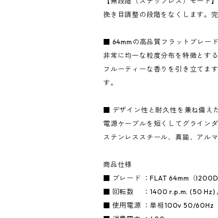
【無段階（ステップレス）モード
挽き目調整の段階をなくします。
■ 64mmの高品質フラットブレード
非常に均一な粒度分布を特徴とす
フルーティーな香りを引き立てます
す。
■ デザイン性と耐久性を兼ね備え
電源ケーブルを短くしてグライン
ステンレススチール、真鍮、アル
商品仕様
■ ブレード ：FLAT 64mm（I20
■ 回転数 ：1400 r.p.m. (50 Hz) /1
■ 使用電源 ：単相100v 50/60Hz