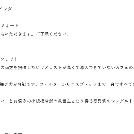
インダー
ardノミネート！
待ちいただきます。ご了承ください。
ッソまで！
ーの両方を提供したいけどコストが高くて導入できていないカフェの
適した挽き方が可能です。フィルターからエスプレッソまで一台ですべ
ない」とお悩みの小規模店舗の救世主となり得る高品質のシングルド