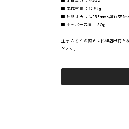
■ 消費電力 ：400w
■ 本体重量 ：12.5kg
■ 外形寸法 ：幅153mm×奥行351m
■ ホッパー容量 ：60g
注意:こちらの商品は代理店出荷と
ださい。