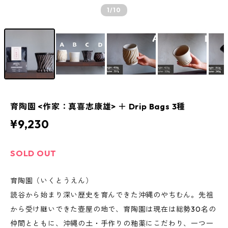
1
/10
育陶園 <作家：真喜志康雄> ＋ Drip Bags 3種
¥9,230
SOLD OUT
育陶園（いくとうえん）
読谷から始まり深い歴史を育んできた沖縄のやちむん。先祖
から受け継いできた壺屋の地で、育陶園は現在は総勢30名の
仲間とともに、沖縄の土・手作りの釉薬にこだわり、一つ一