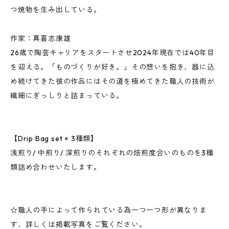
つ焼物を生み出している。
作家：真喜志康雄
26歳で陶芸キャリアをスタートさせ2024年現在では40年目
を迎える。「ものづくりが好き。」その想いを抱き、器に込
め続けてきた彼の作品にはその道を極めてきた職人の技術が
繊細にぎっしりと詰まっている。
【Drip Bag set × 3種類】
浅煎り/ 中煎り/ 深煎りのそれぞれの焙煎度合いのものを3種
類詰め合わせいたします。
☆職人の手によって作られている為一つ一つ形が異なりま
す、詳しくは掲載写真をご覧ください。