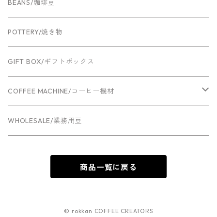
BEANS/珈琲豆
POTTERY/焼き物
GIFT BOX/ギフトボックス
COFFEE MACHINE/コーヒー機材
Espresso machine
WHOLESALE/業務用豆
Grinder
商品一覧に戻る
© rokkan COFFEE CREATORS