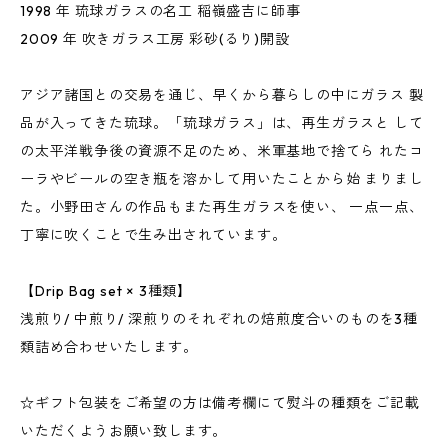
1998 年 琉球ガラスの名工 稲嶺盛吉に師事
2009 年 吹きガラス工房 彩砂(るり)開設
アジア諸国との交易を通じ、早くから暮らしの中にガラス 製
品が入ってきた琉球。「琉球ガラス」は、再生ガラスと して
の太平洋戦争後の資源不足のため、米軍基地で捨てら れたコ
ーラやビールの空き瓶を溶かして用いたことから始 まりまし
た。小野田さんの作品もまた再生ガラスを使い、 一点一点、
丁寧に吹くことで生み出されています。
【Drip Bag set × 3種類】
浅煎り/ 中煎り/ 深煎りのそれぞれの焙煎度合いのものを3種
類詰め合わせいたします。
☆ギフト包装をご希望の方は備考欄にて熨斗の種類をご記載
いただくようお願い致します。