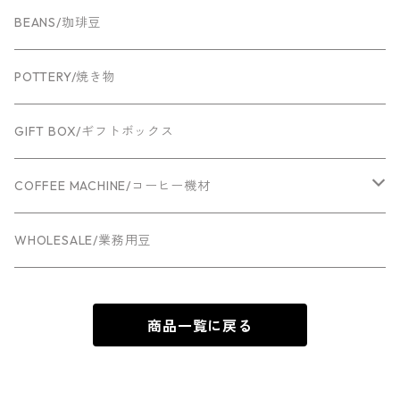
BEANS/珈琲豆
POTTERY/焼き物
GIFT BOX/ギフトボックス
COFFEE MACHINE/コーヒー機材
Espresso machine
WHOLESALE/業務用豆
Grinder
商品一覧に戻る