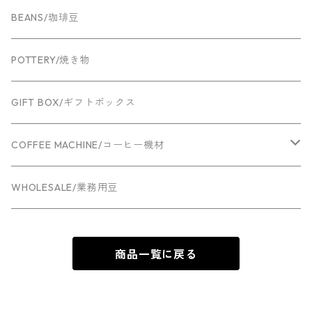
BEANS/珈琲豆
POTTERY/焼き物
GIFT BOX/ギフトボックス
COFFEE MACHINE/コーヒー機材
Espresso machine
WHOLESALE/業務用豆
Grinder
商品一覧に戻る