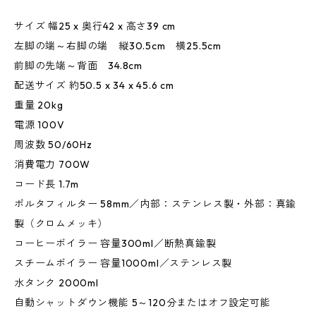
サイズ 幅25 x 奥行42 x 高さ39 cm
左脚の端～右脚の端 縦30.5cm 横25.5cm
前脚の先端～背面 34.8cm
配送サイズ 約50.5 x 34 x 45.6 cm
重量 20kg
電源 100V
周波数 50/60Hz
消費電力 700W
コード長 1.7m
ポルタフィルター 58mm／内部：ステンレス製・外部：真鍮
製（クロムメッキ）
コーヒーボイラー 容量300ml／断熱真鍮製
スチームボイラー 容量1000ml／ステンレス製
水タンク 2000ml
自動シャットダウン機能 5～120分またはオフ設定可能