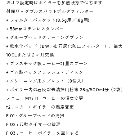
※オフ設定時はボイラーを加熱状態で保ちます
付属品 + ダブルスパウトポルタフィルター
+ フィルターバスケット(8.5g用／18g用)
+ 58mmステンレスタンパー
+ グループヘッドクリーニングブラシ
+ 軟水化パッド（BWT社 石灰化防止フィルター）、最大
100Lまたは２ヶ月交換
+ プラスチック製コーヒー計量スプーン
+ ゴム製バックフラッシュ・ディスク
+ クリーニング用タブレット（8個入）
+ ボイラー内の石灰除去清掃用粉末 28g/500ml分（2袋）
メニュー内容 t1 : コーヒーの温度変更
t2 : スチームボイラーの温度変更
F.01 : グループヘッドの清掃
F.02 : 起動タイマーの管理
F.03 : コーヒーボイラーを空にする