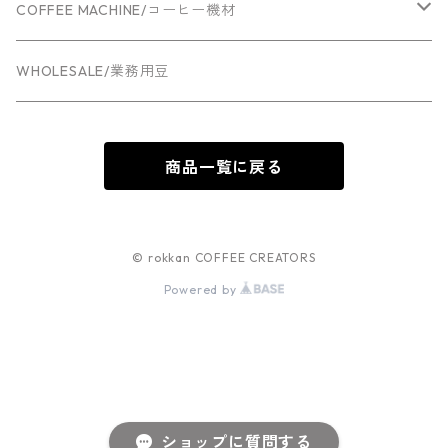
COFFEE MACHINE/コーヒー機材
Espresso machine
WHOLESALE/業務用豆
Grinder
商品一覧に戻る
© rokkan COFFEE CREATORS
Powered by
ショップに質問する